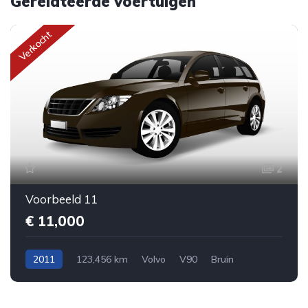
Gerelateerde voertuigen
Verkocht
2
Voorbeeld 11
€ 11,000
2011
123,456 km
Volvo
V90
Bruin
Handgeschakeld
Benzine
Sedan