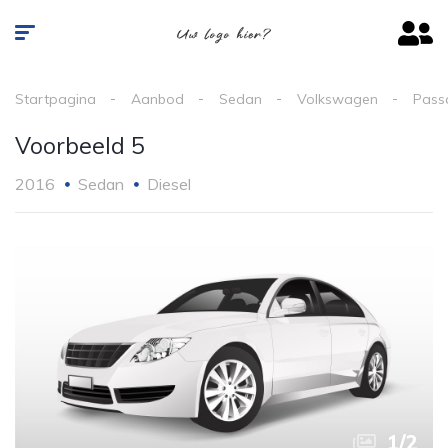
Startpagina
Aanbod
Sedan
Volkswagen
Pass
Voorbeeld 5
2016
Sedan
Diesel
1
/
2