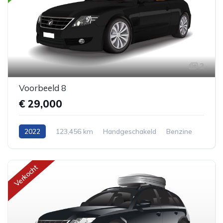
2
Voorbeeld 8
€ 29,000
2022
123,456 km
Handgeschakeld
Benzine
Achterwiel aandrijving
Cabriolet
Verkocht