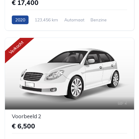
€ 17,400
2020
123,456 km
Automaat
Benzine
AWD/4WD
Stationwagen
Verkocht
2
Voorbeeld 2
€ 6,500