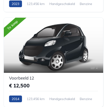
2023
123,456 km
Handgeschakeld
Benzine
Voorwiel aandrijving
Cabriolet
Te koop
2
Voorbeeld 12
€ 12,500
2014
123,456 km
Handgeschakeld
Benzine
Voorwiel aandrijving
Hatchback