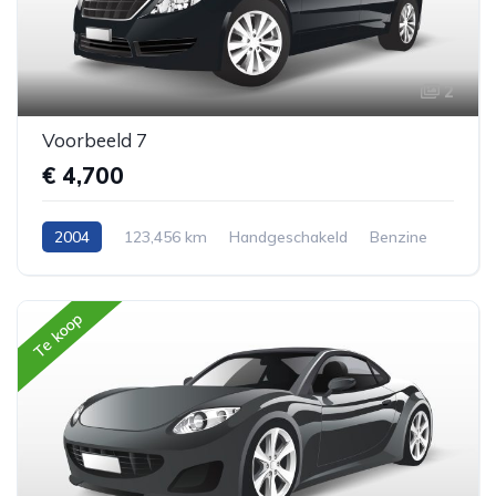
2
Voorbeeld 7
€ 4,700
2004
123,456 km
Handgeschakeld
Benzine
Achterwiel aandrijving
SUV
Te koop