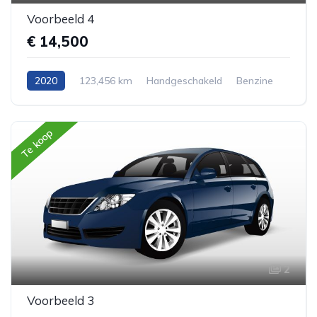
Voorbeeld 4
€ 14,500
2020
123,456 km
Handgeschakeld
Benzine
AWD/4WD
Cabriolet
Te koop
2
Voorbeeld 3