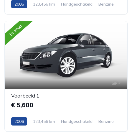
2006
123,456 km
Handgeschakeld
Benzine
AWD/4WD
Stationwagen
Te koop
2
Voorbeeld 1
€ 5,600
2006
123,456 km
Handgeschakeld
Benzine
Voorwiel aandrijving
Hatchback