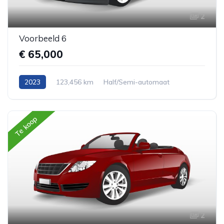
2
Voorbeeld 6
€ 65,000
2023
123,456 km
Half/Semi-automaat
Benzine
Achterwiel aandrijving
Hatchback
Te koop
2