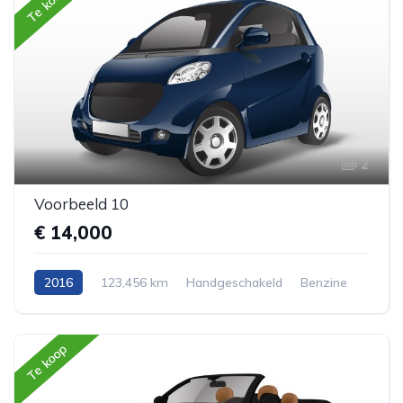
Te koop
2
Voorbeeld 10
€ 14,000
2016
123,456 km
Handgeschakeld
Benzine
Voorwiel aandrijving
Hatchback
Te koop