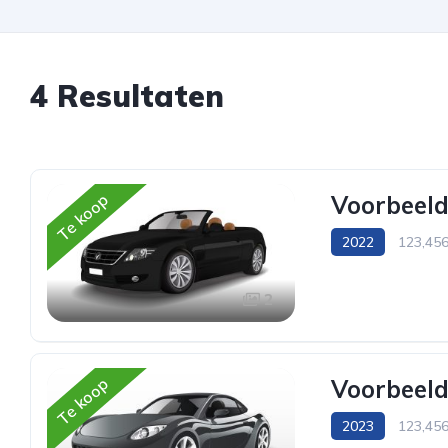
4 Resultaten
Te koop
Voorbeeld
2022
123,45
Cabriolet
2
Te koop
Voorbeeld
2023
123,45