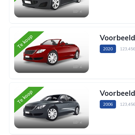
Achterwiel aandrij
2
Te koop
Voorbeeld
2020
123,45
Cabriolet
2
Te koop
Voorbeeld
2006
123,45
Hatchback
2